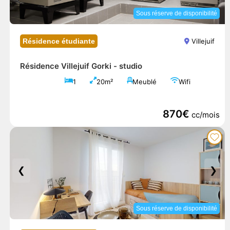
Sous réserve de disponibilité
Résidence étudiante
Villejuif
Résidence Villejuif Gorki -
studio
1
20m²
Meublé
Wifi
870€
cc/mois
❮
❯
Sous réserve de disponibilité