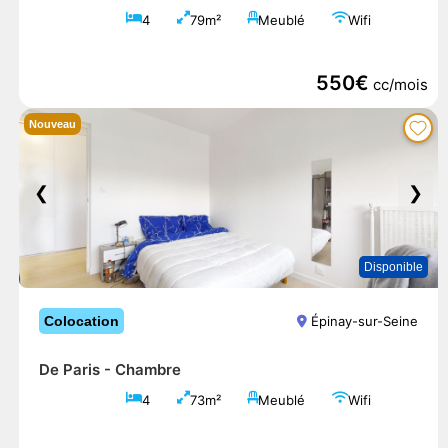
4
79m²
Meublé
Wifi
550€
cc/mois
Nouveau
❮
❯
Disponible
Colocation
Épinay-sur-Seine
De Paris -
Chambre
4
73m²
Meublé
Wifi