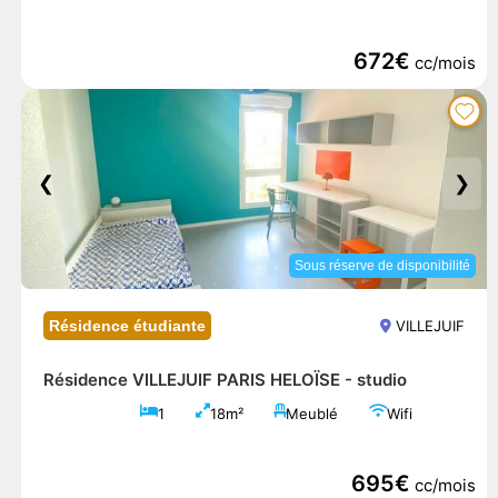
672€
cc/mois
❮
❯
Sous réserve de disponibilité
Résidence étudiante
VILLEJUIF
Résidence VILLEJUIF PARIS HELOÏSE -
studio
1
18m²
Meublé
Wifi
695€
cc/mois