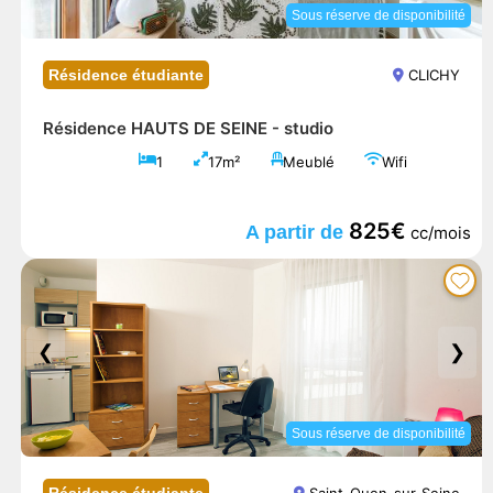
Sous réserve de disponibilité
Résidence étudiante
CLICHY
Résidence HAUTS DE SEINE -
studio
1
17m²
Meublé
Wifi
825€
A partir de
cc/mois
❮
❯
Sous réserve de disponibilité