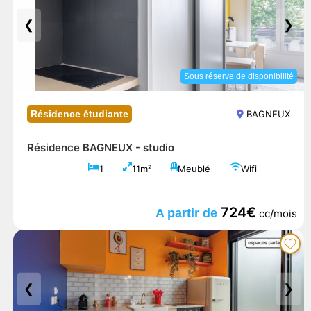
❮
❯
Sous réserve de disponibilité
Résidence étudiante
BAGNEUX
Résidence BAGNEUX -
studio
1
11m²
Meublé
Wifi
724€
A partir de
cc/mois
❮
❯