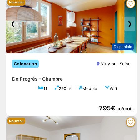
Nouveau
❮
❯
Disponible
Colocation
Vitry-sur-Seine
De Progrès -
Chambre
11
290m²
Meublé
Wifi
795€
cc/mois
Nouveau