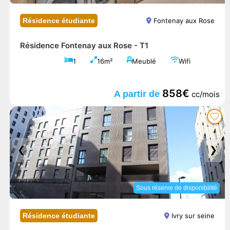
Résidence étudiante
Fontenay aux Rose
Résidence Fontenay aux Rose -
T1
1
16m²
Meublé
Wifi
858€
A partir de
cc/mois
❮
❯
Sous réserve de disponibilité
Résidence étudiante
Ivry sur seine