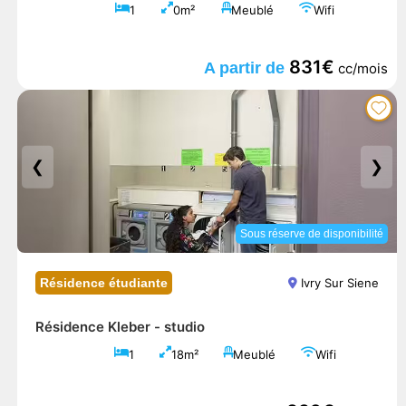
1
0m²
Meublé
Wifi
831€
A partir de
cc/mois
❮
❯
Sous réserve de disponibilité
Résidence étudiante
Ivry Sur Siene
Résidence Kleber -
studio
1
18m²
Meublé
Wifi