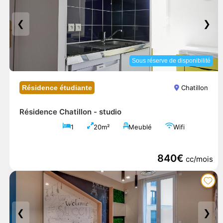
❮
❯
Sous réserve de disponibilité
Résidence étudiante
Chatillon
Résidence Chatillon -
studio
1
20m²
Meublé
Wifi
840€
cc/mois
❮
❯