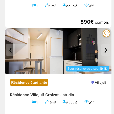
1
21m²
Meublé
Wifi
890€
cc/mois
❮
❯
Sous réserve de disponibilité
Résidence étudiante
Villejuif
Résidence Villejuif Croizat -
studio
1
19m²
Meublé
Wifi