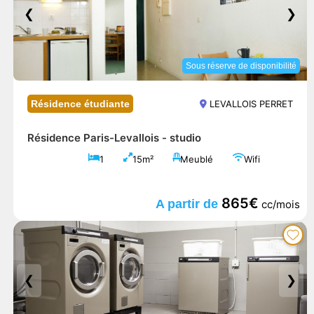
❮
❯
Sous réserve de disponibilité
Résidence étudiante
LEVALLOIS PERRET
Résidence Paris-Levallois -
studio
1
15m²
Meublé
Wifi
865€
A partir de
cc/mois
❮
❯