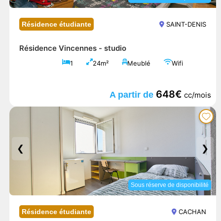
Résidence étudiante
SAINT-DENIS
Résidence Vincennes -
studio
1
24m²
Meublé
Wifi
648€
A partir de
cc/mois
❮
❯
Sous réserve de disponibilité
Résidence étudiante
CACHAN