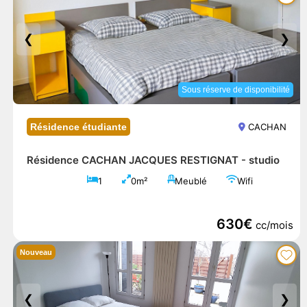
❮
❯
Sous réserve de disponibilité
Résidence étudiante
CACHAN
Résidence CACHAN JACQUES RESTIGNAT -
studio
1
0m²
Meublé
Wifi
630€
cc/mois
Nouveau
❮
❯