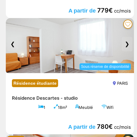
779€
A partir de
cc/mois
❮
❯
Sous réserve de disponibilité
Résidence étudiante
PARIS
Résidence Descartes -
studio
1
18m²
Meublé
Wifi
780€
A partir de
cc/mois