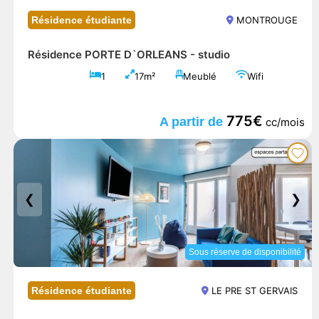
Résidence étudiante
MONTROUGE
Résidence PORTE D`ORLEANS -
studio
1
17m²
Meublé
Wifi
775€
A partir de
cc/mois
❮
❯
Sous réserve de disponibilité
Résidence étudiante
LE PRE ST GERVAIS