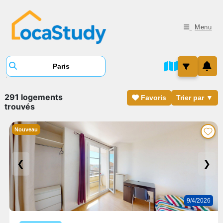
Menu
291 logements
Favoris
Trier par ▼
trouvés
Nouveau
❮
❯
9/4/2026