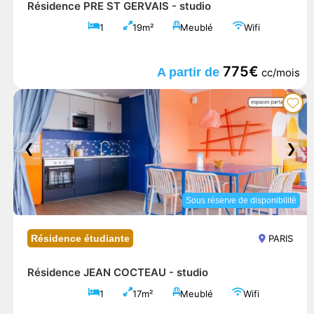
Résidence PRE ST GERVAIS -
studio
1
19m²
Meublé
Wifi
775€
A partir de
cc/mois
❮
❯
Sous réserve de disponibilité
Résidence étudiante
PARIS
Résidence JEAN COCTEAU -
studio
1
17m²
Meublé
Wifi