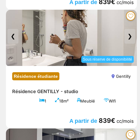
839€
A partir de
cc/mois
❮
❯
Sous réserve de disponibilité
Résidence étudiante
Gentilly
Résidence GENTILLY -
studio
1
18m²
Meublé
Wifi
839€
A partir de
cc/mois