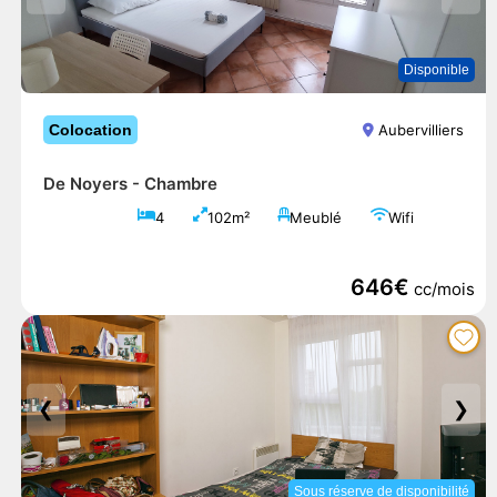
Disponible
Colocation
Aubervilliers
De Noyers -
Chambre
4
102m²
Meublé
Wifi
646€
cc/mois
❮
❯
Sous réserve de disponibilité