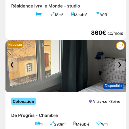
Résidence Ivry le Monde -
studio
1
18m²
Meublé
Wifi
860€
cc/mois
Nouveau
❮
❯
Disponible
Colocation
Vitry-sur-Seine
De Progrès -
Chambre
11
290m²
Meublé
Wifi