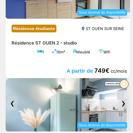
Sous réserve de disponibilité
Résidence étudiante
ST OUEN SUR SEINE
Résidence ST OUEN 2 -
studio
1
16m²
Meublé
Wifi
749€
A partir de
cc/mois
❮
❯
Sous réserve de disponibilité