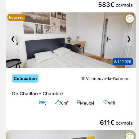
583€
cc/mois
Nouveau
❮
❯
8/14/2026
Colocation
Villeneuve-la-Garenne
De Chaillon -
Chambre
5
78m²
Meublé
Wifi
611€
cc/mois