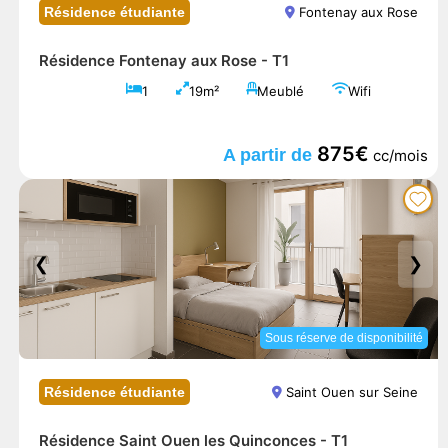
Résidence étudiante
Fontenay aux Rose
Résidence Fontenay aux Rose -
T1
1
19m²
Meublé
Wifi
875€
A partir de
cc/mois
❮
❯
Sous réserve de disponibilité
Résidence étudiante
Saint Ouen sur Seine
Résidence Saint Ouen les Quinconces -
T1