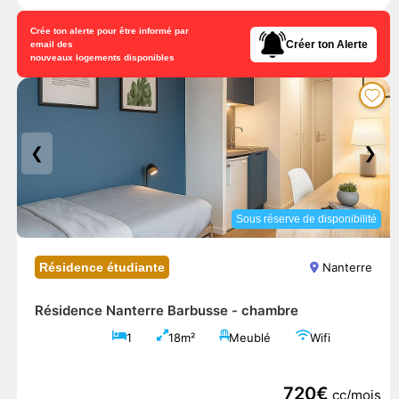
Crée ton alerte pour être informé par
Créer ton Alerte
email des
nouveaux logements disponibles
❮
❯
Sous réserve de disponibilité
Résidence étudiante
Nanterre
Résidence Nanterre Barbusse -
chambre
1
18m²
Meublé
Wifi
720€
cc/mois