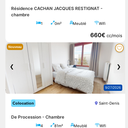
Résidence CACHAN JACQUES RESTIGNAT -
chambre
1
0m²
Meublé
Wifi
660€
cc/mois
Nouveau
❮
❯
9/27/2026
Colocation
Saint-Denis
De Procession -
Chambre
4
81m²
Meublé
Wifi