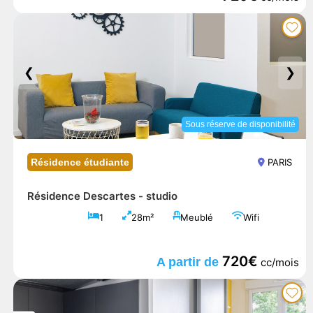
❮
❯
Sous réserve de disponibilité
Résidence étudiante
PARIS
Résidence Descartes -
studio
1
28m²
Meublé
Wifi
720€
A partir de
cc/mois