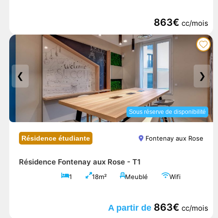
863€
cc/mois
❮
❯
Sous réserve de disponibilité
Résidence étudiante
Fontenay aux Rose
Résidence Fontenay aux Rose -
T1
1
18m²
Meublé
Wifi
863€
A partir de
cc/mois