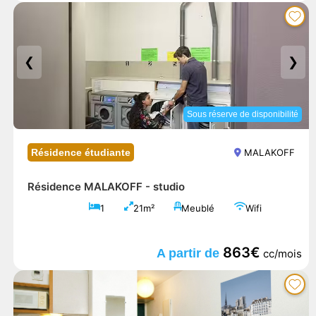
❮
❯
Sous réserve de disponibilité
Résidence étudiante
MALAKOFF
Résidence MALAKOFF -
studio
1
21m²
Meublé
Wifi
863€
A partir de
cc/mois