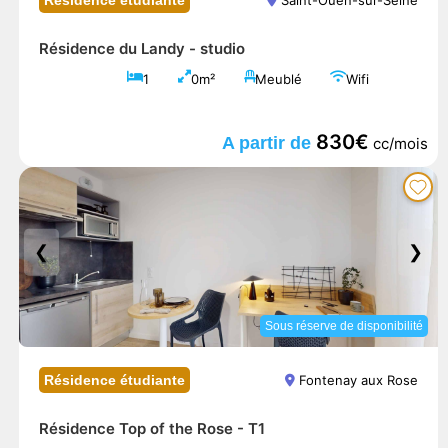
Résidence étudiante
Saint-Ouen-sur-Seine
Résidence du Landy -
studio
1
0m²
Meublé
Wifi
830€
A partir de
cc/mois
❮
❯
Sous réserve de disponibilité
Résidence étudiante
Fontenay aux Rose
Résidence Top of the Rose -
T1