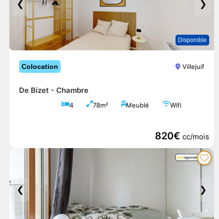
❮
❯
Disponible
Colocation
Villejuif
De Bizet -
Chambre
4
78m²
Meublé
Wifi
820€
cc/mois
❮
❯